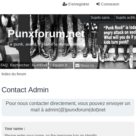
S’enregistrer
Connexion
Sujets sans réponse
Sujets actifs
Punxforum.net
Le punk, avant, c'était d'la dynamite !
FAQ
Rechercher
Membres
L’équipe du forum
Nous contacter
Index du forum
Contact Admin
Pour nous contacter directement, vous pouvez envoyer un
mail à admin(@)punxforum(dot)net
Your name :
Please enter your name, so the message has an identity.