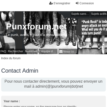
S’enregistrer
Connexion
Sujets sans réponse
Sujets actifs
Punxforum.net
Le punk, avant, c'était d'la dynamite !
FAQ
Rechercher
Membres
L’équipe du forum
Nous contacter
Index du forum
Contact Admin
Pour nous contacter directement, vous pouvez envoyer un
mail à admin(@)punxforum(dot)net
Your name :
Please enter your name, so the message has an identity.