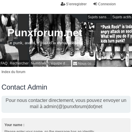
S’enregistrer
Connexion
Sujets sans réponse
Sujets actifs
Punxforum.net
Le punk, avant, c'était d'la dynamite !
FAQ
Rechercher
Membres
L’équipe du forum
Nous contacter
Index du forum
Contact Admin
Pour nous contacter directement, vous pouvez envoyer un
mail à admin(@)punxforum(dot)net
Your name :
Please enter your name, so the message has an identity.