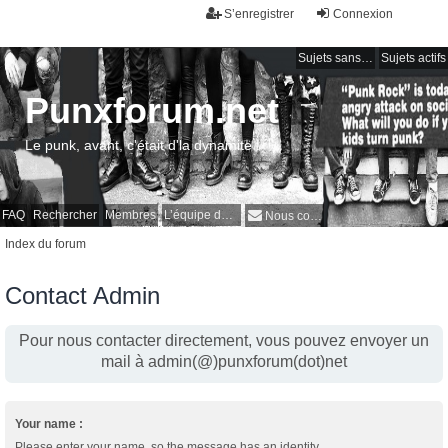
S’enregistrer
Connexion
Sujets sans réponse
Sujets actifs
Punxforum.net
Le punk, avant, c'était d'la dynamite !
FAQ
Rechercher
Membres
L’équipe du forum
Nous contacter
Index du forum
Contact Admin
Pour nous contacter directement, vous pouvez envoyer un
mail à admin(@)punxforum(dot)net
Your name :
Please enter your name, so the message has an identity.