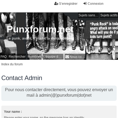
S’enregistrer
Connexion
Sujets sans réponse
Sujets actifs
Punxforum.net
Le punk, avant, c'était d'la dynamite !
FAQ
Rechercher
Membres
L’équipe du forum
Nous contacter
Index du forum
Contact Admin
Pour nous contacter directement, vous pouvez envoyer un
mail à admin(@)punxforum(dot)net
Your name :
Please enter your name, so the message has an identity.