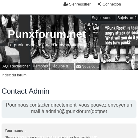
S’enregistrer
Connexion
Sujets sans réponse
Sujets actifs
Punxforum.net
Le punk, avant, c'était d'la dynamite !
FAQ
Rechercher
Membres
L’équipe du forum
Nous contacter
Index du forum
Contact Admin
Pour nous contacter directement, vous pouvez envoyer un
mail à admin(@)punxforum(dot)net
Your name :
Please enter your name, so the message has an identity.