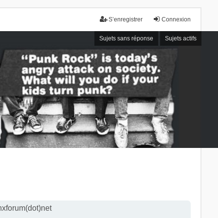
S’enregistrer
Connexion
Sujets sans réponse
Sujets actifs
nxforum(dot)net