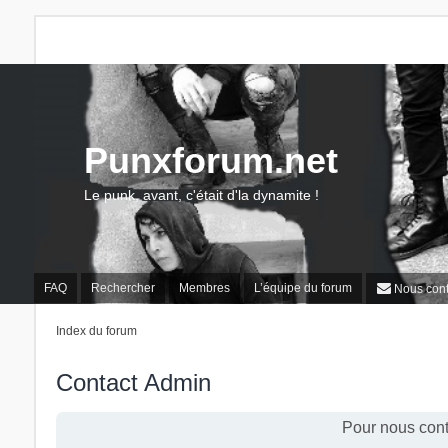
Punxforum.net
Le punk, avant, c'était d'la dynamite !
FAQ
Rechercher
Membres
L’équipe du forum
Nous cont
Index du forum
Contact Admin
Pour nous cont