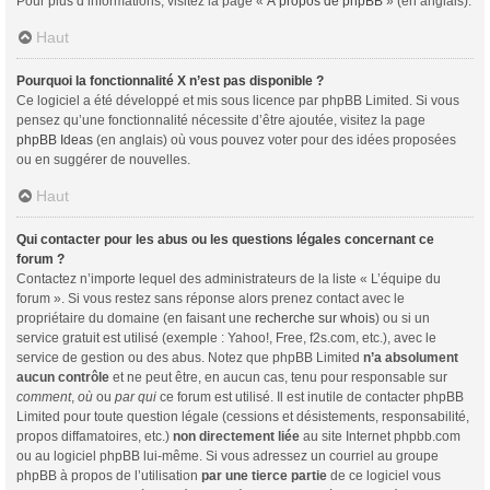
Pour plus d’informations, visitez la page «
À propos de phpBB
» (en anglais).
Haut
Pourquoi la fonctionnalité X n’est pas disponible ?
Ce logiciel a été développé et mis sous licence par phpBB Limited. Si vous
pensez qu’une fonctionnalité nécessite d’être ajoutée, visitez la page
phpBB Ideas
(en anglais) où vous pouvez voter pour des idées proposées
ou en suggérer de nouvelles.
Haut
Qui contacter pour les abus ou les questions légales concernant ce
forum ?
Contactez n’importe lequel des administrateurs de la liste « L’équipe du
forum ». Si vous restez sans réponse alors prenez contact avec le
propriétaire du domaine (en faisant une
recherche sur whois
) ou si un
service gratuit est utilisé (exemple : Yahoo!, Free, f2s.com, etc.), avec le
service de gestion ou des abus. Notez que phpBB Limited
n’a absolument
aucun contrôle
et ne peut être, en aucun cas, tenu pour responsable sur
comment
,
où
ou
par qui
ce forum est utilisé. Il est inutile de contacter phpBB
Limited pour toute question légale (cessions et désistements, responsabilité,
propos diffamatoires, etc.)
non directement liée
au site Internet phpbb.com
ou au logiciel phpBB lui-même. Si vous adressez un courriel au groupe
phpBB à propos de l’utilisation
par une tierce partie
de ce logiciel vous