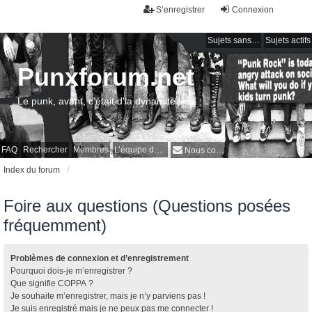
S’enregistrer
Connexion
Sujets sans réponse
Sujets actifs
Punxforum.net
Le punk, avant, c'était d'la dynamite !
FAQ
Rechercher
Membres
L’équipe du forum
Nous contacter
Index du forum
Foire aux questions (Questions posées
fréquemment)
Problèmes de connexion et d’enregistrement
Pourquoi dois-je m’enregistrer ?
Que signifie COPPA ?
Je souhaite m’enregistrer, mais je n’y parviens pas !
Je suis enregistré mais je ne peux pas me connecter !