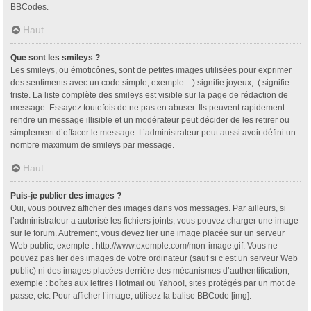
BBCodes.
Haut
Que sont les smileys ?
Les smileys, ou émoticônes, sont de petites images utilisées pour exprimer
des sentiments avec un code simple, exemple : :) signifie joyeux, :( signifie
triste. La liste complète des smileys est visible sur la page de rédaction de
message. Essayez toutefois de ne pas en abuser. Ils peuvent rapidement
rendre un message illisible et un modérateur peut décider de les retirer ou
simplement d’effacer le message. L’administrateur peut aussi avoir défini un
nombre maximum de smileys par message.
Haut
Puis-je publier des images ?
Oui, vous pouvez afficher des images dans vos messages. Par ailleurs, si
l’administrateur a autorisé les fichiers joints, vous pouvez charger une image
sur le forum. Autrement, vous devez lier une image placée sur un serveur
Web public, exemple : http://www.exemple.com/mon-image.gif. Vous ne
pouvez pas lier des images de votre ordinateur (sauf si c’est un serveur Web
public) ni des images placées derrière des mécanismes d’authentification,
exemple : boîtes aux lettres Hotmail ou Yahoo!, sites protégés par un mot de
passe, etc. Pour afficher l’image, utilisez la balise BBCode [img].