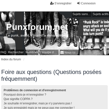
S’enregistrer
Connexion
Sujets sans réponse
Sujets actifs
Punxforum.net
Le punk, avant, c'était d'la dynamite !
FAQ
Rechercher
Membres
L’équipe du forum
Nous contacter
Index du forum
Foire aux questions (Questions posées
fréquemment)
Problèmes de connexion et d’enregistrement
Pourquoi dois-je m’enregistrer ?
Que signifie COPPA ?
Je souhaite m’enregistrer, mais je n’y parviens pas !
Je suis enregistré mais je ne peux pas me connecter !