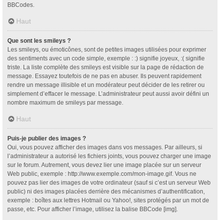
BBCodes.
Haut
Que sont les smileys ?
Les smileys, ou émoticônes, sont de petites images utilisées pour exprimer
des sentiments avec un code simple, exemple : :) signifie joyeux, :( signifie
triste. La liste complète des smileys est visible sur la page de rédaction de
message. Essayez toutefois de ne pas en abuser. Ils peuvent rapidement
rendre un message illisible et un modérateur peut décider de les retirer ou
simplement d’effacer le message. L’administrateur peut aussi avoir défini un
nombre maximum de smileys par message.
Haut
Puis-je publier des images ?
Oui, vous pouvez afficher des images dans vos messages. Par ailleurs, si
l’administrateur a autorisé les fichiers joints, vous pouvez charger une image
sur le forum. Autrement, vous devez lier une image placée sur un serveur
Web public, exemple : http://www.exemple.com/mon-image.gif. Vous ne
pouvez pas lier des images de votre ordinateur (sauf si c’est un serveur Web
public) ni des images placées derrière des mécanismes d’authentification,
exemple : boîtes aux lettres Hotmail ou Yahoo!, sites protégés par un mot de
passe, etc. Pour afficher l’image, utilisez la balise BBCode [img].