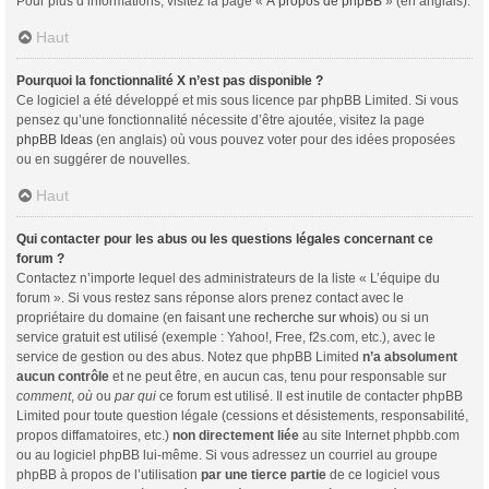
Pour plus d’informations, visitez la page «
À propos de phpBB
» (en anglais).
Haut
Pourquoi la fonctionnalité X n’est pas disponible ?
Ce logiciel a été développé et mis sous licence par phpBB Limited. Si vous
pensez qu’une fonctionnalité nécessite d’être ajoutée, visitez la page
phpBB Ideas
(en anglais) où vous pouvez voter pour des idées proposées
ou en suggérer de nouvelles.
Haut
Qui contacter pour les abus ou les questions légales concernant ce
forum ?
Contactez n’importe lequel des administrateurs de la liste « L’équipe du
forum ». Si vous restez sans réponse alors prenez contact avec le
propriétaire du domaine (en faisant une
recherche sur whois
) ou si un
service gratuit est utilisé (exemple : Yahoo!, Free, f2s.com, etc.), avec le
service de gestion ou des abus. Notez que phpBB Limited
n’a absolument
aucun contrôle
et ne peut être, en aucun cas, tenu pour responsable sur
comment
,
où
ou
par qui
ce forum est utilisé. Il est inutile de contacter phpBB
Limited pour toute question légale (cessions et désistements, responsabilité,
propos diffamatoires, etc.)
non directement liée
au site Internet phpbb.com
ou au logiciel phpBB lui-même. Si vous adressez un courriel au groupe
phpBB à propos de l’utilisation
par une tierce partie
de ce logiciel vous