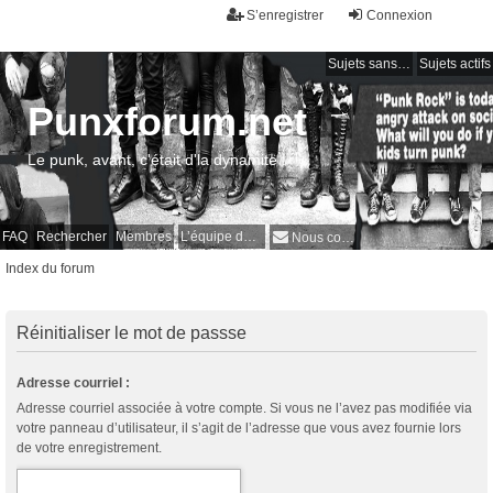
S’enregistrer
Connexion
Sujets sans réponse
Sujets actifs
Punxforum.net
Le punk, avant, c'était d'la dynamite !
FAQ
Rechercher
Membres
L’équipe du forum
Nous contacter
Index du forum
Réinitialiser le mot de passse
Adresse courriel :
Adresse courriel associée à votre compte. Si vous ne l’avez pas modifiée via
votre panneau d’utilisateur, il s’agit de l’adresse que vous avez fournie lors
de votre enregistrement.