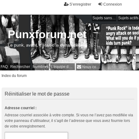
S’enregistrer
Connexion
Sujets sans réponse
Sujets actifs
Punxforum.net
Le punk, avant, c'était d'la dynamite !
FAQ
Rechercher
Membres
L’équipe du forum
Nous contacter
Index du forum
Réinitialiser le mot de passse
Adresse courriel :
Adresse courriel associée à votre compte. Si vous ne l’avez pas modifiée via
votre panneau d’utilisateur, il s’agit de l’adresse que vous avez fournie lors
de votre enregistrement.