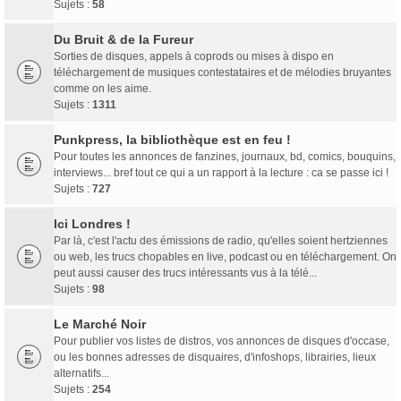
Sujets :
58
Du Bruit & de la Fureur
Sorties de disques, appels à coprods ou mises à dispo en
téléchargement de musiques contestataires et de mélodies bruyantes
comme on les aime.
Sujets :
1311
Punkpress, la bibliothèque est en feu !
Pour toutes les annonces de fanzines, journaux, bd, comics, bouquins,
interviews... bref tout ce qui a un rapport à la lecture : ca se passe ici !
Sujets :
727
Ici Londres !
Par là, c'est l'actu des émissions de radio, qu'elles soient hertziennes
ou web, les trucs chopables en live, podcast ou en téléchargement. On
peut aussi causer des trucs intéressants vus à la télé...
Sujets :
98
Le Marché Noir
Pour publier vos listes de distros, vos annonces de disques d'occase,
ou les bonnes adresses de disquaires, d'infoshops, librairies, lieux
alternatifs...
Sujets :
254