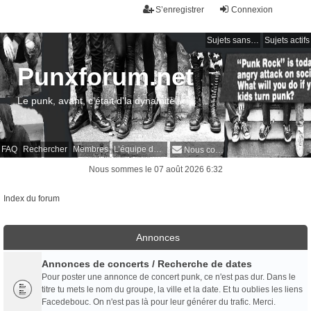
S’enregistrer
Connexion
Sujets sans réponse
Sujets actifs
Punxforum.net
Le punk, avant, c'était d'la dynamite !
FAQ
Rechercher
Membres
L’équipe du forum
Nous contacter
Nous sommes le 07 août 2026 6:32
Index du forum
Annonces
Annonces de concerts / Recherche de dates
Pour poster une annonce de concert punk, ce n'est pas dur. Dans le
titre tu mets le nom du groupe, la ville et la date. Et tu oublies les liens
Facedebouc. On n'est pas là pour leur générer du trafic. Merci.