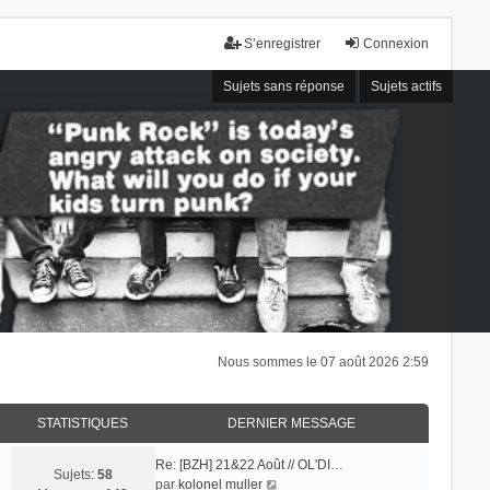
S’enregistrer
Connexion
Sujets sans réponse
Sujets actifs
Nous sommes le 07 août 2026 2:59
STATISTIQUES
DERNIER MESSAGE
Re: [BZH] 21&22 Août // OL'DI…
Sujets:
58
V
par
kolonel muller