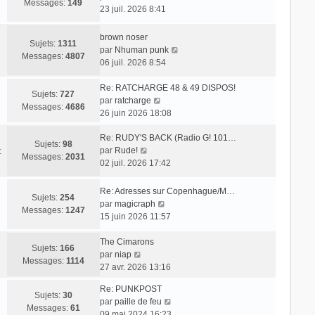
Messages:
149
o
23 juil. 2026 8:41
i
r
brown noser
Sujets:
1311
l
V
par
Nhuman punk
Messages:
4807
e
o
06 juil. 2026 8:54
d
i
e
r
Re: RATCHARGE 48 & 49 DISPOS!
Sujets:
727
r
V
l
par
ratcharge
Messages:
4686
n
o
e
26 juin 2026 18:08
i
i
d
e
Re: RUDY'S BACK (Radio G! 101…
r
e
Sujets:
98
r
V
par
Rude!
l
r
t
Messages:
2031
m
o
02 juil. 2026 17:42
e
n
e
i
d
i
s
r
e
e
Re: Adresses sur Copenhague/M…
Sujets:
254
s
l
r
r
V
par
magicraph
Messages:
1247
a
e
n
m
o
15 juin 2026 11:57
g
d
i
e
i
e
e
e
s
r
The Cimarons
Sujets:
166
r
r
s
V
l
par
niap
Messages:
1114
n
m
a
o
e
27 avr. 2026 13:16
i
e
g
i
d
Re: PUNKPOST
e
s
e
r
e
Sujets:
30
V
par
paille de feu
r
s
l
r
Messages:
61
o
09 mai 2024 16:23
m