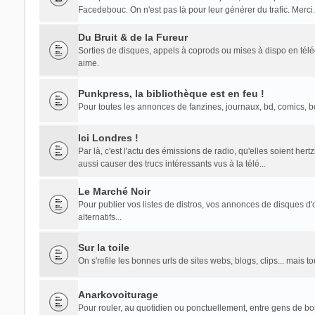
Facedebouc. On n'est pas là pour leur générer du trafic. Merci.
Du Bruit & de la Fureur
Sorties de disques, appels à coprods ou mises à dispo en té
aime.
Punkpress, la bibliothèque est en feu !
Pour toutes les annonces de fanzines, journaux, bd, comics, bouq
Ici Londres !
Par là, c'est l'actu des émissions de radio, qu'elles soient he
aussi causer des trucs intéressants vus à la télé...
Le Marché Noir
Pour publier vos listes de distros, vos annonces de disques d'o
alternatifs...
Sur la toile
On s'refile les bonnes urls de sites webs, blogs, clips... mais 
Anarkovoiturage
Pour rouler, au quotidien ou ponctuellement, entre gens de b