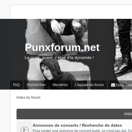
Punxforum.net
Le punk, avant, c'était d'la dynamite !
FAQ
Rechercher
Membres
L’équipe du forum
Nous cont
Index du forum
ANN
Annonces de concerts / Recherche de dates
Pour poster une annonce de concert punk, ce n'est pas dur. Dans 