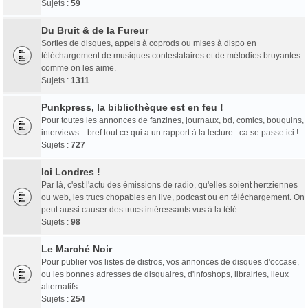
Sujets :
59
Du Bruit & de la Fureur
Sorties de disques, appels à coprods ou mises à dispo en
téléchargement de musiques contestataires et de mélodies bruyantes
comme on les aime.
Sujets :
1311
Punkpress, la bibliothèque est en feu !
Pour toutes les annonces de fanzines, journaux, bd, comics, bouquins,
interviews... bref tout ce qui a un rapport à la lecture : ca se passe ici !
Sujets :
727
Ici Londres !
Par là, c'est l'actu des émissions de radio, qu'elles soient hertziennes
ou web, les trucs chopables en live, podcast ou en téléchargement. On
peut aussi causer des trucs intéressants vus à la télé...
Sujets :
98
Le Marché Noir
Pour publier vos listes de distros, vos annonces de disques d'occase,
ou les bonnes adresses de disquaires, d'infoshops, librairies, lieux
alternatifs...
Sujets :
254