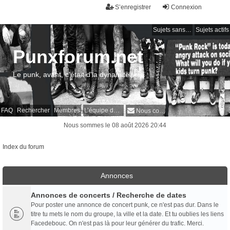
S’enregistrer
Connexion
Sujets sans réponse
Sujets actifs
Punxforum.net
Le punk, avant, c'était d'la dynamite !
FAQ
Rechercher
Membres
L’équipe du forum
Nous contacter
Nous sommes le 08 août 2026 20:44
Index du forum
Annonces
Annonces de concerts / Recherche de dates
Pour poster une annonce de concert punk, ce n'est pas dur. Dans le
titre tu mets le nom du groupe, la ville et la date. Et tu oublies les liens
Facedebouc. On n'est pas là pour leur générer du trafic. Merci.