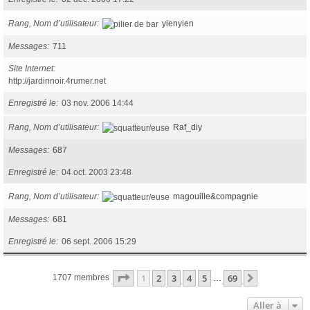
Rang, Nom d’utilisateur
yienyien
Messages
711
Site Internet
http://jardinnoir.4rumer.net
Enregistré le
03 nov. 2006 14:44
Rang, Nom d’utilisateur
Raf_diy
Messages
687
Enregistré le
04 oct. 2003 23:48
Rang, Nom d’utilisateur
magouille&compagnie
Messages
681
Enregistré le
06 sept. 2006 15:29
Page
1
sur
69
1
2
3
4
5
69
Suivante
1707 membres
…
Aller à