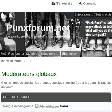
S’enregistrer
Connexion
Sujets sans réponse
Sujets actifs
Punxforum.net
Le punk, avant, c'était d'la dynamite !
FAQ
Rechercher
Membres
L’équipe du forum
Nous contacter
Index du forum
Modérateurs globaux
C’est un groupe spécial, les groupes spéciaux sont gérés par les administrateurs
du forum.
CHEF DU GROUPE
Rang, Chef du groupe
PariA