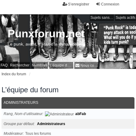
S’enregistrer
Connexion
Sujets sans réponse
Sujets actifs
Punxforum.net
Le punk, avant, c'était d'la dynamite !
FAQ
Rechercher
Membres
L’équipe du forum
Nous contacter
Index du forum
L’équipe du forum
ADMINISTRATEURS
Rang, Nom d’utilisateur
abFab
Groupe par défaut
Administrateurs
Modérateur
Tous les forums