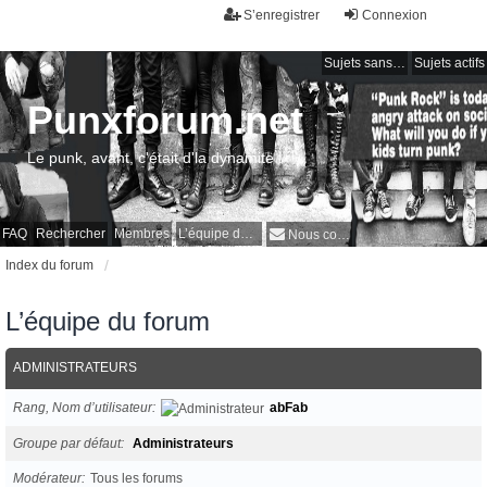
S’enregistrer
Connexion
Sujets sans réponse
Sujets actifs
Punxforum.net
Le punk, avant, c'était d'la dynamite !
FAQ
Rechercher
Membres
L’équipe du forum
Nous contacter
Index du forum
L’équipe du forum
ADMINISTRATEURS
Rang, Nom d’utilisateur
abFab
Groupe par défaut
Administrateurs
Modérateur
Tous les forums