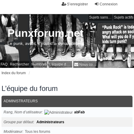
S’enregistrer
Connexion
Sujets sans réponse
Sujets actifs
Punxforum.net
Le punk, avant, c'était d'la dynamite !
FAQ
Rechercher
Membres
L’équipe du forum
Nous contacter
Index du forum
L’équipe du forum
ADMINISTRATEURS
Rang, Nom d’utilisateur
abFab
Groupe par défaut
Administrateurs
Modérateur
Tous les forums