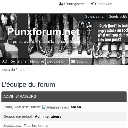
S’enregistrer
Connexion
Sujets sans réponse
Sujets actifs
Punxforum.net
Le punk, avant, c'était d'la dynamite !
FAQ
Rechercher
Membres
L’équipe du forum
Nous contacter
Index du forum
L’équipe du forum
ADMINISTRATEURS
Rang, Nom d’utilisateur
abFab
Groupe par défaut
Administrateurs
Modérateur
Tous les forums