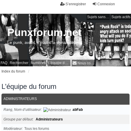
S’enregistrer
Connexion
Sujets sans réponse
Sujets actifs
Punxforum.net
Le punk, avant, c'était d'la dynamite !
FAQ
Rechercher
Membres
L’équipe du forum
Nous contacter
Index du forum
L’équipe du forum
ADMINISTRATEURS
Rang, Nom d’utilisateur
abFab
Groupe par défaut
Administrateurs
Modérateur
Tous les forums