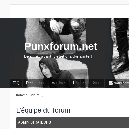
Punxforum.net
Le punk, avant, c'était d'la dynamite !
FAQ
Rechercher
Membres
L’équipe du forum
Nous cont
Index du forum
L’équipe du forum
ADMINISTRATEURS