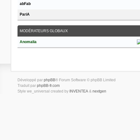
abFab
PariA
MODÉRATEURS GLOBAUX
Anomalia
Développé par
phpBB
® Forum Software © phpBB Limited
Traduit par
phpBB-fr.com
Style we_universal created by
INVENTEA
&
nextgen