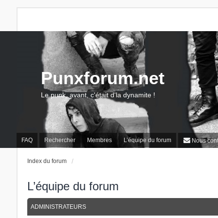
Punxforum.net
Le punk, avant, c'était d'la dynamite !
FAQ
Rechercher
Membres
L’équipe du forum
Nous cont
Index du forum
L’équipe du forum
ADMINISTRATEURS