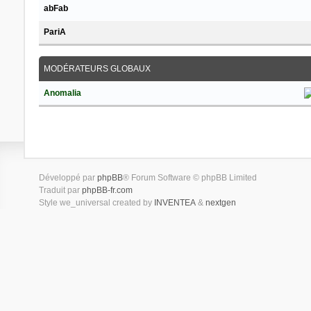
abFab
PariA
MODÉRATEURS GLOBAUX
Anomalia
Développé par
phpBB
® Forum Software © phpBB Limited
Traduit par
phpBB-fr.com
Style we_universal created by
INVENTEA
&
nextgen