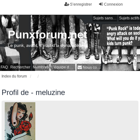
S’enregistrer
Connexion
Sujets sans réponse
Sujets actifs
Punxforum.net
Le punk, avant, c'était d'la dynamite !
FAQ
Rechercher
Membres
L’équipe du forum
Nous contacter
Index du forum
Profil de - meluzine