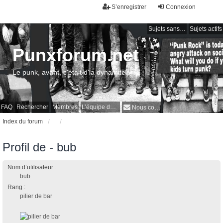
S’enregistrer
Connexion
Sujets sans réponse
Sujets actifs
Punxforum.net
Le punk, avant, c'était d'la dynamite !
FAQ
Rechercher
Membres
L’équipe du forum
Nous contacter
Index du forum
Profil de - bub
Nom d’utilisateur :
bub
Rang :
pilier de bar