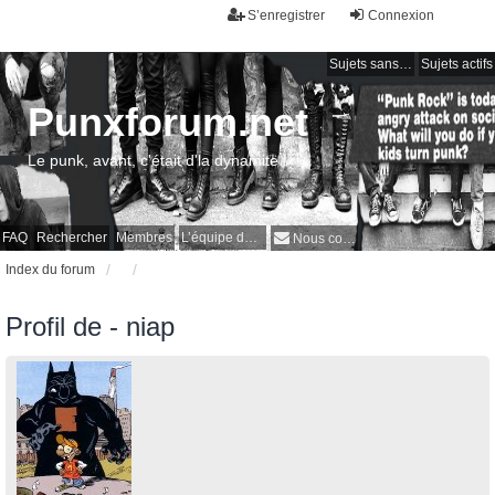
S’enregistrer
Connexion
Sujets sans réponse
Sujets actifs
Punxforum.net
Le punk, avant, c'était d'la dynamite !
FAQ
Rechercher
Membres
L’équipe du forum
Nous contacter
Index du forum
Profil de - niap