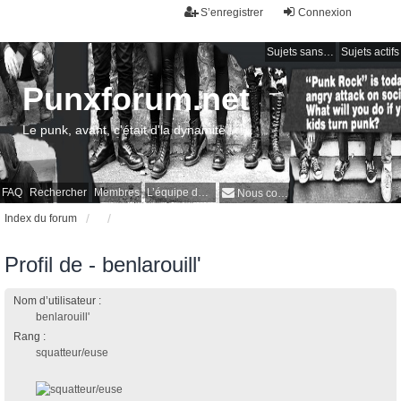
S’enregistrer
Connexion
Sujets sans réponse
Sujets actifs
Punxforum.net
Le punk, avant, c'était d'la dynamite !
FAQ
Rechercher
Membres
L’équipe du forum
Nous contacter
Index du forum
Profil de - benlarouill'
Nom d’utilisateur :
benlarouill'
Rang :
squatteur/euse