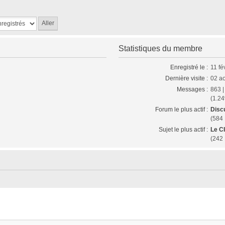
Statistiques du membre
Enregistré le :
11 fé
Dernière visite :
02 a
Messages :
863 
(1.24
Forum le plus actif :
Disc
(584
Sujet le plus actif :
Le C
(242