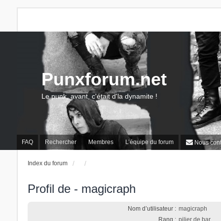
Punxforum.net
Le punk, avant, c'était d'la dynamite !
FAQ
Rechercher
Membres
L’équipe du forum
Nous cont
Index du forum
Profil de - magicraph
Nom d’utilisateur :
magicraph
Rang :
pilier de bar