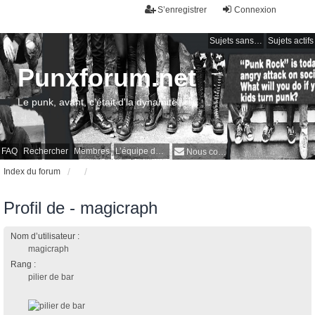
S’enregistrer
Connexion
Sujets sans réponse
Sujets actifs
Punxforum.net
Le punk, avant, c'était d'la dynamite !
FAQ
Rechercher
Membres
L’équipe du forum
Nous contacter
Index du forum
Profil de - magicraph
Nom d’utilisateur :
magicraph
Rang :
pilier de bar