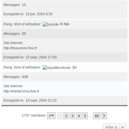
Messages
13
Enregistré le
18 juil. 2004 6:55
Rang, Nom d’utilisateur
R-Nik
Messages
20
Site Internet
http://hexazone.free.fr
Enregistré le
15 sept. 2004 17:00
Rang, Nom d’utilisateur
Jul
Messages
439
Site Internet
http://medef.inna.free.fr
Enregistré le
19 sept. 2004 22:25
Page
1
sur
69
1
2
3
4
5
69
Suivante
1707 membres
…
Aller à