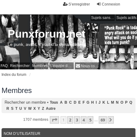
S’enregistrer
Connexion
Sujets sans réponse
Sujets actifs
Punxforum.net
Le punk, avant, c'était d'la dynamite !
FAQ
Rechercher
Membres
L’équipe du forum
Nous contacter
Index du forum
Membres
Rechercher un membre
•
Tous
A
B
C
D
E
F
G
H
I
J
K
L
M
N
O
P
Q
R
S
T
U
V
W
X
Y
Z
Autre
Page
1
sur
69
1
2
3
4
5
69
Suivante
1707 membres
…
NOM D’UTILISATEUR