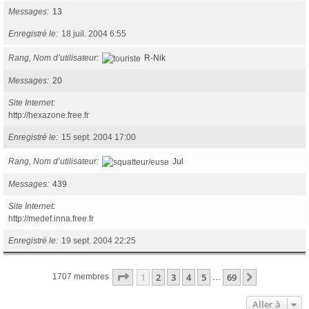
Messages
13
Enregistré le
18 juil. 2004 6:55
Rang, Nom d’utilisateur
R-Nik
Messages
20
Site Internet
http://hexazone.free.fr
Enregistré le
15 sept. 2004 17:00
Rang, Nom d’utilisateur
Jul
Messages
439
Site Internet
http://medef.inna.free.fr
Enregistré le
19 sept. 2004 22:25
Page
1
sur
69
1
2
3
4
5
69
Suivante
1707 membres
…
Aller à