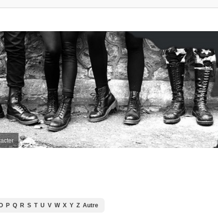
acter
O
P
Q
R
S
T
U
V
W
X
Y
Z
Autre