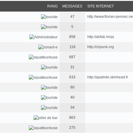
RANG
MESSAGES
SITE INTERNET
47
http://www.florian-pennec.ne
5
858
http://abfab.ninja
118
http://chpunk.org
687
31
633
http://apatride.skinhead.fr
60
40
34
863
275