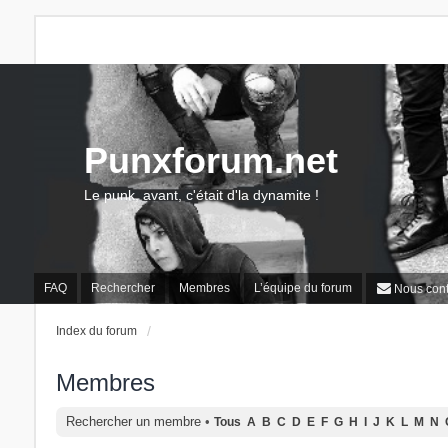
Punxforum.net
Le punk, avant, c'était d'la dynamite !
FAQ
Rechercher
Membres
L’équipe du forum
Nous cont
Index du forum
Membres
Rechercher un membre
•
Tous
A
B
C
D
E
F
G
H
I
J
K
L
M
N