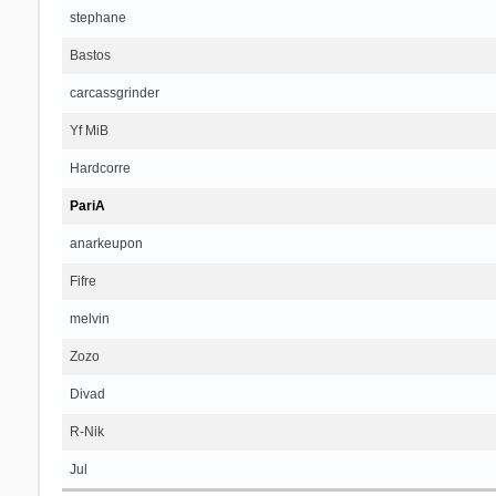
stephane
Bastos
carcassgrinder
Yf MiB
Hardcorre
PariA
anarkeupon
Fifre
melvin
Zozo
Divad
R-Nik
Jul