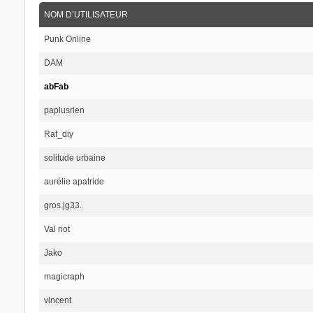
NOM D’UTILISATEUR
Punk Online
DAM
abFab
paplusrien
Raf_diy
solitude urbaine
aurélie apatride
gros.jg33.
Val riot
Jako
magicraph
vincent