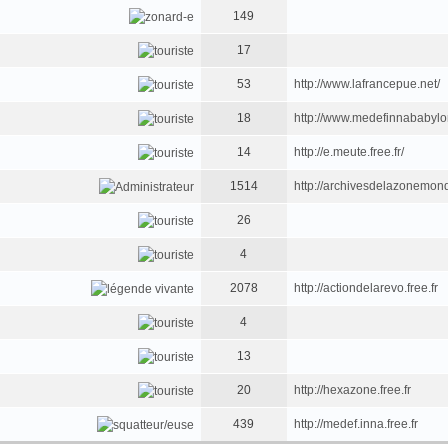
149
17
53
http://www.lafrancepue.net/
18
http://www.medefinnababyl
14
http://e.meute.free.fr/
1514
http://archivesdelazonemondi
26
4
2078
http://actiondelarevo.free.fr
4
13
20
http://hexazone.free.fr
439
http://medef.inna.free.fr