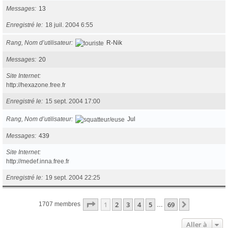
Messages
13
Enregistré le
18 juil. 2004 6:55
Rang, Nom d’utilisateur
R-Nik
Messages
20
Site Internet
http://hexazone.free.fr
Enregistré le
15 sept. 2004 17:00
Rang, Nom d’utilisateur
Jul
Messages
439
Site Internet
http://medef.inna.free.fr
Enregistré le
19 sept. 2004 22:25
Page
1
sur
69
1
2
3
4
5
69
Suivante
1707 membres
…
Aller à