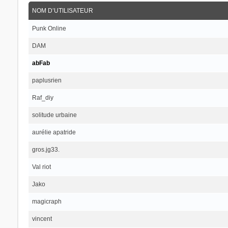
NOM D’UTILISATEUR
Punk Online
DAM
abFab
paplusrien
Raf_diy
solitude urbaine
aurélie apatride
gros.jg33.
Val riot
Jako
magicraph
vincent