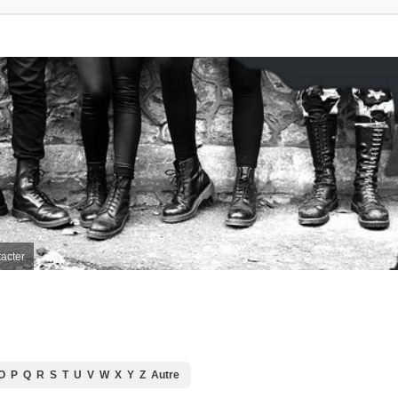
acter
O
P
Q
R
S
T
U
V
W
X
Y
Z
Autre