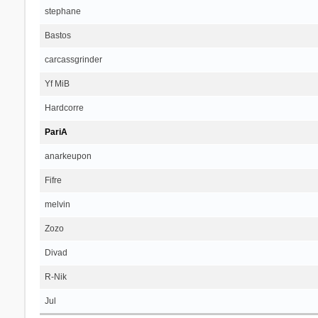
stephane
Bastos
carcassgrinder
Yf MiB
Hardcorre
PariA
anarkeupon
Fifre
melvin
Zozo
Divad
R-Nik
Jul