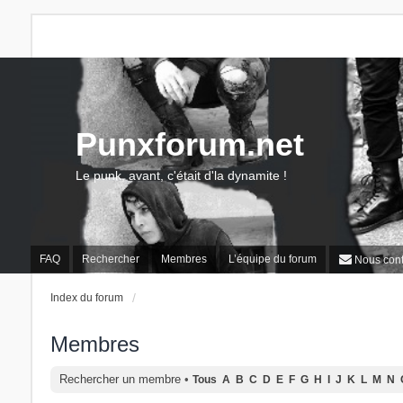
Punxforum.net
Le punk, avant, c'était d'la dynamite !
FAQ
Rechercher
Membres
L’équipe du forum
Nous cont
Index du forum
Membres
Rechercher un membre
•
Tous
A
B
C
D
E
F
G
H
I
J
K
L
M
N