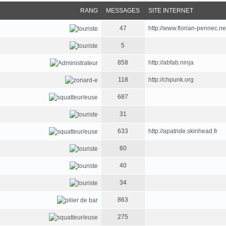
RANG
MESSAGES
SITE INTERNET
47
http://www.florian-pennec.ne
5
858
http://abfab.ninja
118
http://chpunk.org
687
31
633
http://apatride.skinhead.fr
60
40
34
863
275