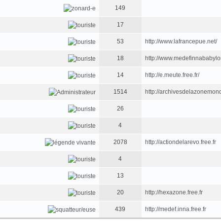
149
17
53
http://www.lafrancepue.net/
18
http://www.medefinnababyl
14
http://e.meute.free.fr/
1514
http://archivesdelazonemondi
26
4
2078
http://actiondelarevo.free.fr
4
13
20
http://hexazone.free.fr
439
http://medef.inna.free.fr