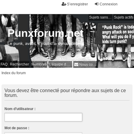
S’enregistrer
Connexion
Sujets sans réponse
Sujets actifs
Punxforum.net
Le punk, avant, c'était d'la dynamite !
FAQ
Rechercher
Membres
L’équipe du forum
Nous contacter
Index du forum
Vous devez être connecté pour répondre aux sujets de ce
forum.
Nom d’utilisateur :
Mot de passe :