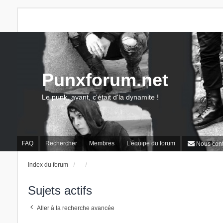
Punxforum.net
Le punk, avant, c'était d'la dynamite !
FAQ
Rechercher
Membres
L’équipe du forum
Nous cont
Index du forum
Sujets actifs
Aller à la recherche avancée