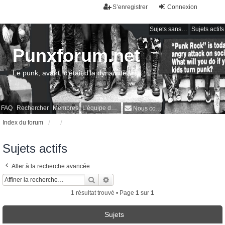
S’enregistrer
Connexion
Sujets sans réponse
Sujets actifs
Punxforum.net
Le punk, avant, c'était d'la dynamite !
FAQ
Rechercher
Membres
L’équipe du forum
Nous contacter
Index du forum
Sujets actifs
Aller à la recherche avancée
Rechercher
Recherche avancée
1 résultat trouvé • Page
1
sur
1
Sujets