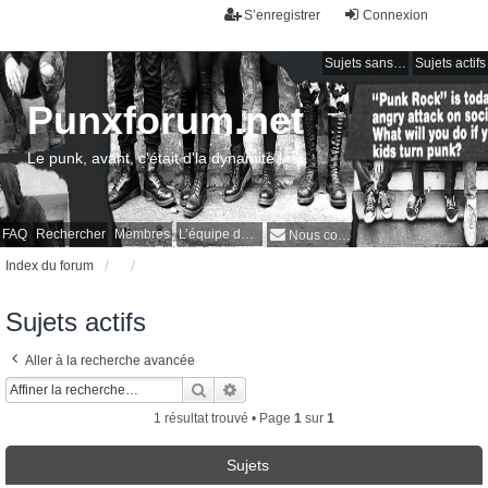
S’enregistrer
Connexion
Sujets sans réponse
Sujets actifs
Punxforum.net
Le punk, avant, c'était d'la dynamite !
FAQ
Rechercher
Membres
L’équipe du forum
Nous contacter
Index du forum
Sujets actifs
Aller à la recherche avancée
Rechercher
Recherche avancée
1 résultat trouvé • Page
1
sur
1
Sujets