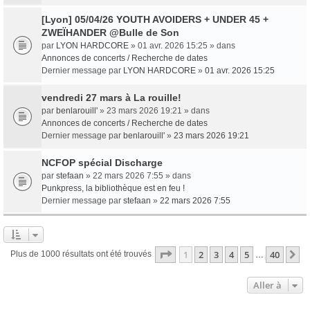
[Lyon] 05/04/26 YOUTH AVOIDERS + UNDER 45 +
ZWEÏHANDER @Bulle de Son
par
LYON HARDCORE
» 01 avr. 2026 15:25 » dans
Annonces de concerts / Recherche de dates
Dernier message par
LYON HARDCORE
»
01 avr. 2026 15:25
vendredi 27 mars à La rouille!
par
benlarouill'
» 23 mars 2026 19:21 » dans
Annonces de concerts / Recherche de dates
Dernier message par
benlarouill'
»
23 mars 2026 19:21
NCFOP spécial Discharge
par
stefaan
» 22 mars 2026 7:55 » dans
Punkpress, la bibliothèque est en feu !
Dernier message par
stefaan
»
22 mars 2026 7:55
Page
1
sur
40
1
2
3
4
5
40
S
Plus de 1000 résultats ont été trouvés
…
Aller à