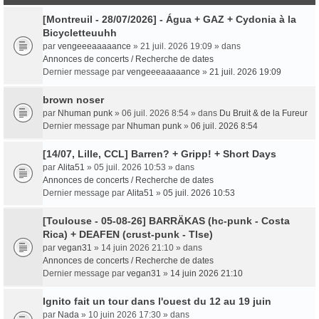
[Montreuil - 28/07/2026] - Água + GAZ + Cydonia à la
Bicycletteuuhh
par
vengeeeaaaaance
» 21 juil. 2026 19:09 » dans
Annonces de concerts / Recherche de dates
Dernier message par
vengeeeaaaaance
»
21 juil. 2026 19:09
brown noser
par
Nhuman punk
» 06 juil. 2026 8:54 » dans
Du Bruit & de la Fureur
Dernier message par
Nhuman punk
»
06 juil. 2026 8:54
[14/07, Lille, CCL] Barren? + Gripp! + Short Days
par
Alita51
» 05 juil. 2026 10:53 » dans
Annonces de concerts / Recherche de dates
Dernier message par
Alita51
»
05 juil. 2026 10:53
[Toulouse - 05-08-26] BARRÄKAS (hc-punk - Costa
Rica) + DEAFEN (crust-punk - Tlse)
par
vegan31
» 14 juin 2026 21:10 » dans
Annonces de concerts / Recherche de dates
Dernier message par
vegan31
»
14 juin 2026 21:10
Ignito fait un tour dans l'ouest du 12 au 19 juin
par
Nada
» 10 juin 2026 17:30 » dans