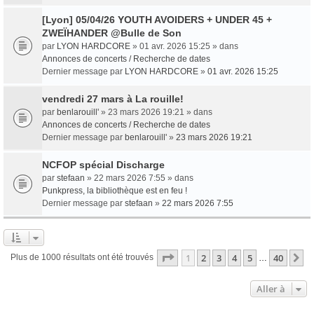
[Lyon] 05/04/26 YOUTH AVOIDERS + UNDER 45 +
ZWEÏHANDER @Bulle de Son
par
LYON HARDCORE
» 01 avr. 2026 15:25 » dans
Annonces de concerts / Recherche de dates
Dernier message par
LYON HARDCORE
»
01 avr. 2026 15:25
vendredi 27 mars à La rouille!
par
benlarouill'
» 23 mars 2026 19:21 » dans
Annonces de concerts / Recherche de dates
Dernier message par
benlarouill'
»
23 mars 2026 19:21
NCFOP spécial Discharge
par
stefaan
» 22 mars 2026 7:55 » dans
Punkpress, la bibliothèque est en feu !
Dernier message par
stefaan
»
22 mars 2026 7:55
Page
1
sur
40
1
2
3
4
5
40
S
Plus de 1000 résultats ont été trouvés
…
Aller à