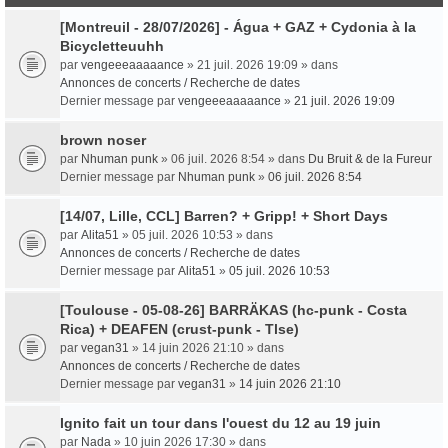
[Montreuil - 28/07/2026] - Água + GAZ + Cydonia à la
Bicycletteuuhh
par
vengeeeaaaaance
» 21 juil. 2026 19:09 » dans
Annonces de concerts / Recherche de dates
Dernier message par
vengeeeaaaaance
»
21 juil. 2026 19:09
brown noser
par
Nhuman punk
» 06 juil. 2026 8:54 » dans
Du Bruit & de la Fureur
Dernier message par
Nhuman punk
»
06 juil. 2026 8:54
[14/07, Lille, CCL] Barren? + Gripp! + Short Days
par
Alita51
» 05 juil. 2026 10:53 » dans
Annonces de concerts / Recherche de dates
Dernier message par
Alita51
»
05 juil. 2026 10:53
[Toulouse - 05-08-26] BARRÄKAS (hc-punk - Costa
Rica) + DEAFEN (crust-punk - Tlse)
par
vegan31
» 14 juin 2026 21:10 » dans
Annonces de concerts / Recherche de dates
Dernier message par
vegan31
»
14 juin 2026 21:10
Ignito fait un tour dans l'ouest du 12 au 19 juin
par
Nada
» 10 juin 2026 17:30 » dans