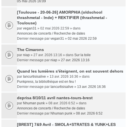
05 mai 2026 16:09
[Toulouse - 20-06-26] AMORPHIA (oldschool
thrashmetal - Inde) + REKTIFIER (thrashmetal -
Toulouse)
par
vegan31
» 02 mai 2026 22:59 » dans
Annonces de concerts / Recherche de dates
Dernier message par
vegan31
»
02 mai 2026 22:59
The Cimarons
par
niap
» 27 avr. 2026 13:16 » dans
Sur la toile
Dernier message par
niap
»
27 avr. 2026 13:16
Quand les lumières s'éteignent, on est souvent dehors
par
Iancurtisisalive
» 13 avr. 2026 16:36 » dans
Punkpress, la bibliothèque est en feu !
Dernier message par
Iancurtisisalive
»
13 avr. 2026 16:36
deprisa 8/10/11 avril nantes-tours-brest
par
Nhuman punk
» 08 avr. 2026 6:52 » dans
Annonces de concerts / Recherche de dates
Dernier message par
Nhuman punk
»
08 avr. 2026 6:52
[BREST] 7&9 Avril - SMOLA+STRATES & YUNK+LES