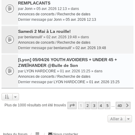
REMPLACANTS
par
Jonn
» 05 avr. 2026 12:13 » dans
Annonces de concerts / Recherche de dates
Dernier message par
Jonn
»
05 avr. 2026 12:13
Samedi 2 Mai à La rouille!
par
benlarouill'
» 02 avr. 2026 19:48 » dans
Annonces de concerts / Recherche de dates
Dernier message par
benlarouill'
»
02 avr. 2026 19:48
[Lyon] 05/04/26 YOUTH AVOIDERS + UNDER 45 +
ZWEÏHANDER @Bulle de Son
par
LYON HARDCORE
» 01 avr. 2026 15:25 » dans
Annonces de concerts / Recherche de dates
Dernier message par
LYON HARDCORE
»
01 avr. 2026 15:25
Page
1
sur
40
1
2
3
4
5
40
S
Plus de 1000 résultats ont été trouvés
…
Aller à
Index du forum
Nous contacter