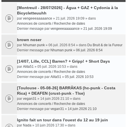
[Montreuil - 28/07/2026] - Água + GAZ + Cydonia à la
Bicycletteuuhh
par
vengeeeaaaaance
» 21 juil. 2026 19:09 » dans
Annonces de concerts / Recherche de dates
Dernier message par
vengeeeaaaaance
»
21 juil. 2026 19:09
brown noser
par
Nhuman punk
» 06 juil. 2026 8:54 » dans
Du Bruit & de la Fureur
Dernier message par
Nhuman punk
»
06 juil. 2026 8:54
[14/07, Lille, CCL] Barren? + Gripp! + Short Days
par
Alita51
» 05 juil. 2026 10:53 » dans
Annonces de concerts / Recherche de dates
Dernier message par
Alita51
»
05 juil. 2026 10:53
[Toulouse - 05-08-26] BARRÄKAS (hc-punk - Costa
Rica) + DEAFEN (crust-punk - Tlse)
par
vegan31
» 14 juin 2026 21:10 » dans
Annonces de concerts / Recherche de dates
Dernier message par
vegan31
»
14 juin 2026 21:10
Ignito fait un tour dans l'ouest du 12 au 19 juin
par
Nada
» 10 juin 2026 17:30 » dans