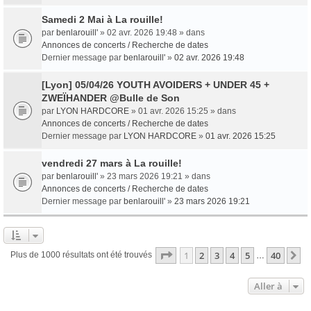
Samedi 2 Mai à La rouille!
par
benlarouill'
» 02 avr. 2026 19:48 » dans
Annonces de concerts / Recherche de dates
Dernier message par
benlarouill'
»
02 avr. 2026 19:48
[Lyon] 05/04/26 YOUTH AVOIDERS + UNDER 45 +
ZWEÏHANDER @Bulle de Son
par
LYON HARDCORE
» 01 avr. 2026 15:25 » dans
Annonces de concerts / Recherche de dates
Dernier message par
LYON HARDCORE
»
01 avr. 2026 15:25
vendredi 27 mars à La rouille!
par
benlarouill'
» 23 mars 2026 19:21 » dans
Annonces de concerts / Recherche de dates
Dernier message par
benlarouill'
»
23 mars 2026 19:21
Page
1
sur
40
1
2
3
4
5
40
S
Plus de 1000 résultats ont été trouvés
…
Aller à