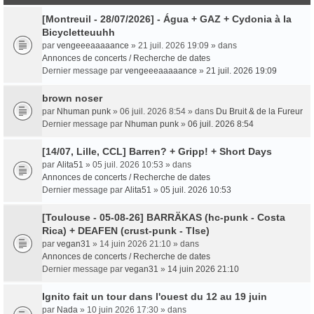
[Montreuil - 28/07/2026] - Água + GAZ + Cydonia à la
Bicycletteuuhh
par
vengeeeaaaaance
» 21 juil. 2026 19:09 » dans
Annonces de concerts / Recherche de dates
Dernier message par
vengeeeaaaaance
»
21 juil. 2026 19:09
brown noser
par
Nhuman punk
» 06 juil. 2026 8:54 » dans
Du Bruit & de la Fureur
Dernier message par
Nhuman punk
»
06 juil. 2026 8:54
[14/07, Lille, CCL] Barren? + Gripp! + Short Days
par
Alita51
» 05 juil. 2026 10:53 » dans
Annonces de concerts / Recherche de dates
Dernier message par
Alita51
»
05 juil. 2026 10:53
[Toulouse - 05-08-26] BARRÄKAS (hc-punk - Costa
Rica) + DEAFEN (crust-punk - Tlse)
par
vegan31
» 14 juin 2026 21:10 » dans
Annonces de concerts / Recherche de dates
Dernier message par
vegan31
»
14 juin 2026 21:10
Ignito fait un tour dans l'ouest du 12 au 19 juin
par
Nada
» 10 juin 2026 17:30 » dans