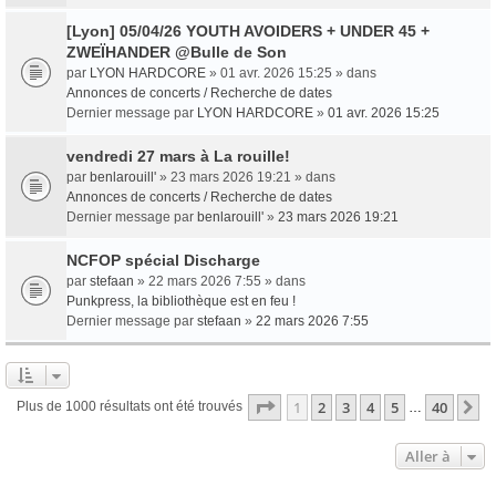
[Lyon] 05/04/26 YOUTH AVOIDERS + UNDER 45 +
ZWEÏHANDER @Bulle de Son
par
LYON HARDCORE
» 01 avr. 2026 15:25 » dans
Annonces de concerts / Recherche de dates
Dernier message par
LYON HARDCORE
»
01 avr. 2026 15:25
vendredi 27 mars à La rouille!
par
benlarouill'
» 23 mars 2026 19:21 » dans
Annonces de concerts / Recherche de dates
Dernier message par
benlarouill'
»
23 mars 2026 19:21
NCFOP spécial Discharge
par
stefaan
» 22 mars 2026 7:55 » dans
Punkpress, la bibliothèque est en feu !
Dernier message par
stefaan
»
22 mars 2026 7:55
Page
1
sur
40
1
2
3
4
5
40
S
Plus de 1000 résultats ont été trouvés
…
Aller à