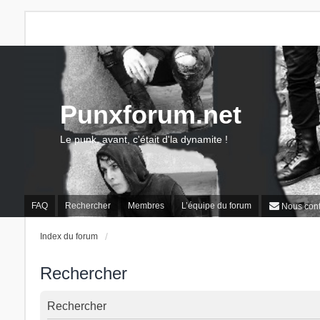
Punxforum.net
Le punk, avant, c'était d'la dynamite !
FAQ
Rechercher
Membres
L’équipe du forum
Nous cont
Index du forum
Rechercher
Rechercher