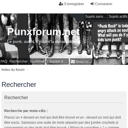
S’enregistrer
Connexion
Sujets sans réponse
Sujets actifs
Punxforum.net
Le punk, avant, c'était d'la dynamite !
FAQ
Rechercher
Membres
L’équipe du forum
Nous contacter
Index du forum
Rechercher
Rechercher
Recherche par mots-clés :
Placez un
+
devant un mot qui doit être trouvé et un
-
devant un mot qui doit
être exclu. Saisissez une suite de mots séparés par des
|
entre crochets si
uniquement un des mots doit être trouvé. Utilisez le caractère « * » comme