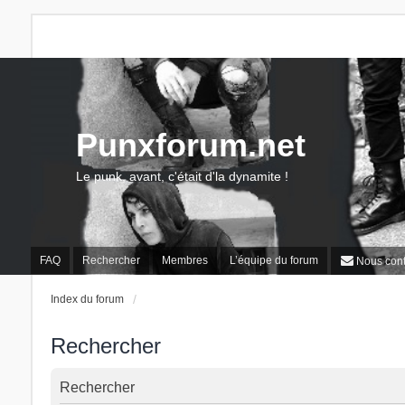
Punxforum.net
Le punk, avant, c'était d'la dynamite !
FAQ
Rechercher
Membres
L’équipe du forum
Nous cont
Index du forum
Rechercher
Rechercher