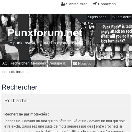
S’enregistrer
Connexion
Sujets sans réponse
Sujets actifs
Punxforum.net
Le punk, avant, c'était d'la dynamite !
FAQ
Rechercher
Membres
L’équipe du forum
Nous contacter
Index du forum
Rechercher
Rechercher
Recherche par mots-clés :
Placez un
+
devant un mot qui doit être trouvé et un
-
devant un mot qui doit
être exclu. Saisissez une suite de mots séparés par des
|
entre crochets si
uniquement un des mots doit être trouvé. Utilisez le caractère « * » comme