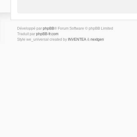
Développé par
phpBB
® Forum Software © phpBB Limited
Traduit par
phpBB-fr.com
Style we_universal created by
INVENTEA
&
nextgen