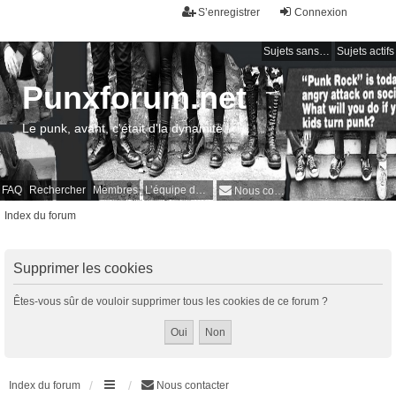
S’enregistrer
Connexion
Sujets sans réponse
Sujets actifs
Punxforum.net
Le punk, avant, c'était d'la dynamite !
FAQ
Rechercher
Membres
L’équipe du forum
Nous contacter
Index du forum
Supprimer les cookies
Êtes-vous sûr de vouloir supprimer tous les cookies de ce forum ?
Index du forum
Nous contacter